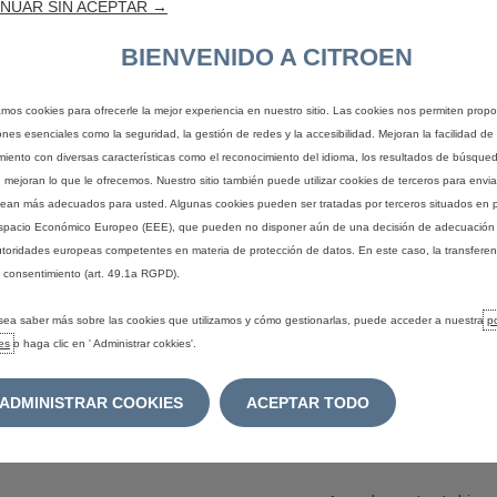
NUAR SIN ACEPTAR →
ecopilación.
BIENVENIDO A CITROEN
nales deban ser conservados por razones estrictas a las leyes aplica
zamos cookies para ofrecerle la mejor experiencia en nuestro sitio. Las cookies nos permiten propo
os personales para otros motivos, podrás generar una solicitud para
ones esenciales como la seguridad, la gestión de redes y la accesibilidad. Mejoran la facilidad de 
miento con diversas características como el reconocimiento del idioma, los resultados de búsqueda
onal deseas restringir su uso.
, mejoran lo que le ofrecemos. Nuestro sitio también puede utilizar cookies de terceros para envi
ean más adecuados para usted. Algunas cookies pueden ser tratadas por terceros situados en 
A SOLICITUD ARCO?
spacio Económico Europeo (EEE), que pueden no disponer aún de una decisión de adecuación 
utoridades europeas competentes en materia de protección de datos. En este caso, la transfere
 consentimiento (art. 49.1a RGPD).
ompletada a través del correo electrónico
derechosarco@derco.p
sea saber más sobre las cookies que utilizamos y cómo gestionarlas, puede acceder a nuestra
po
es
o haga clic en ' Administrar cokkies'.
ADMINISTRAR COOKIES
ACEPTAR TODO
ENLACES ÚTILES