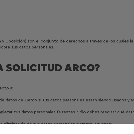
y Oposición) son el conjunto de derechos a través de los cuales l
 sobre sus datos personales.
A SOLICITUD ARCO?
ecto a:
e datos de Derco si tus datos personales están siendo usados y ade
.
letar tus datos personales faltantes. Sólo debes precisar qué datos
r la eliminación de tus datos personales siempre y cuando: