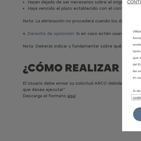
CONTI
Hayan dejado de ser necesarios sobre el origen de la r
Haya vencido el plazo establecido con el contrato.
Nota: La eliminación no procederá cuando los datos perso
Utili
4.
Derecho de oposición:
Si en caso estén usando tus dat
funci
rendi
Nota: Deberás indicar y fundamentar sobre qué dato pers
tanto
que s
¿CÓMO REALIZAR UN
del E
las a
en su
El Usuario debe enviar su solicitud ARCO debidamente c
que desea ejecutar”
Si de
Descarga el formato
aquí
cooki