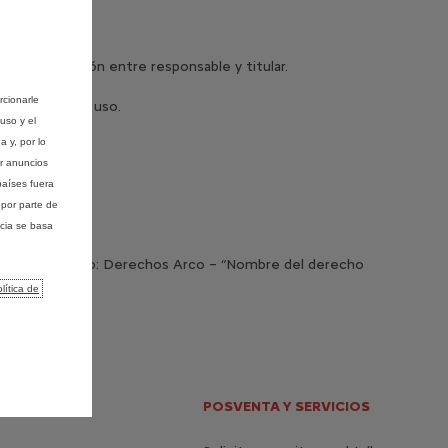
bles o relación entre responsable y titular.
rcionarle
 restringir su uso.
uso y el
 y, por lo
ar anuncios
países fuera
por parte de
ncia se basa
e
con el asunto: Derechos Arco – “Nombre del derecho
lítica de
POSVENTA Y SERVICIOS