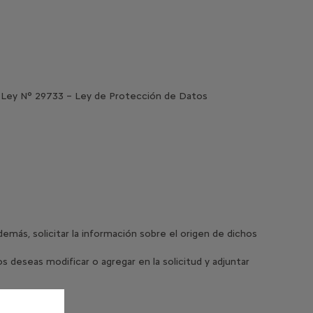
a Ley N° 29733 – Ley de Protección de Datos
más, solicitar la información sobre el origen de dichos
 deseas modificar o agregar en la solicitud y adjuntar